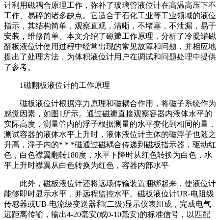
计利用磁耦合原理工作，弥补了玻璃管液位计在高温高压下不
工作、易碎的诸多缺点。它适合于石化工业等工业领域的液位
指示，其结构简单，观察直观，清晰，不堵塞，不泄漏，易于
安装，维修简单。本文介绍了磁瓣工作原理，分析了冷凝罐磁
翻板液位计使用过程中经常出现的常见故障和问题，并相应地
提出了处理方法，为体积液位计用户在调试和问题处理中提供
了参考。
1磁翻板液位计的工作原理
磁板液位计根据浮力原理和磁耦合作用，将磁子系统作为
感觉因素，如图1所示。通过磁瓣直接观察容器内液体水平的
实际高度，测量管内的浮子根据测量的水平变化到相同的量，
测试容器的液体水平上升时，液体液位计主体的磁浮子也随之
升高，浮子内的* * *磁通过磁耦合传递到磁板指示器，驱动红
色，白色襟翼翻转180度，水平下降时从红色转换为白色，水
平上升时襟翼从白色转换为红色，容器内部水平
此外，磁板液位计还将远场传输装置捆绑起来，使液位计
能够即时显示水平，并远程监控水平。磁板液位计UR-电阻级
传感器或UB-电流级变送器和(二级)显示仪表组成，完成电气
远距离传输，输出4-20毫安(或0-10毫安)的标准信号，以匹配