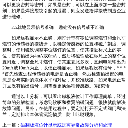
可以更换密封等密封，如果是密封，可以在上面添加一些密封
剂，如果是焊接裂纹引起的泄漏，则应发送给焊接或制造企业
进行维修。
2.5就地显示信号准确，远处没有信号或不准确
如果远程显示不正确，则打开带有零位调整螺钉和全尺寸
螺钉的传感器的接线盒，以确定传感器的位置和磁片刻度。调
整时，使用磁铁调整零位螺钉的位置，使其接近标尺上的零
位，使其输出为4mA或0mA，然后将磁铁放在标尺上的整个位
置附近，调整全尺寸螺钉，使其重复此多次，直到电流输出为
20mA或10mA为止，以便正确显示。如果远程没有信号，* * *
*首先检查远程传感器的电源是否正确，然后检查输出部的电
流是否与实际的液体水平相对应，并校准线路。如果电源正常
并且没有输出信号，则需要更换远程传感器。3结束语
通过以上分析，可以看出磁板液位计工作原理简单，经过
简单的分解检查，考虑到软驱和襟翼的磁问题，很快就能解决
故障问题。另外，在使用过程中，要定期打开不定式阀门和法
兰，定期排出本体管沉淀物质，防止咔哒现象。
上一篇：
磁翻板液位计显示或远离异常故障分析和处理