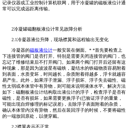
记录仪器或工业控制计算机联网，用于冷凝罐的磁板液位计通
常可以完成远距离传输。
2冷凝罐磁翻板液位计常见故障分析
2.1冷凝器液位升降，现场襟翼和远程输出无变化
冷凝器的
磁板液位计
一般安装在侧面。* *首先要检查上
下连接管的阀门是否打开。特别是需要关闭连接管的阀门，也
忘记了维修结束后不打开阀门。如果两个阀门打开后还留有这
种现象，那是因为波波星有磁铁，凝结水的铁磁物质容易附着
到表面，水质变坏，时间越长，杂质附着得越多，浮卡就越容
易产生。此外，如果浮子泄漏、浮子损坏、浮子失去磁性、磁
性太弱或本体管中有异物，则可能未说明液体水平。解决方法
如下：磁翻板液位计结构取出液位计的浮子，检查浮子是否有
磁性，是否有损坏，如果需要更换浮子(已验证浮子的重量，
可能出现自焊修理的标记误差)，去除浮子表面附着的杂质，
确认本体管内没有异物，然后在装回浮子的时候，不要将磁性
的一端放回原处，以便穿戴。
2.2襟翼表示不正常