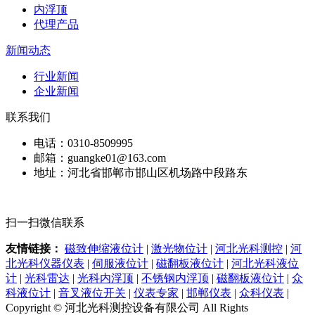
内浮顶
代理产品
新闻动态
行业新闻
企业新闻
联系我们
电话：0310-8509995
邮箱：guangke01@163.com
地址：河北省邯郸市邯山区机场路中段路东
扫一扫微信联系
友情链接：
磁致伸缩液位计
|
激光物位计
|
河北光科测控
|
河
北光科仪器仪表
|
伺服液位计
|
磁翻板液位计
|
河北光科液位
计
|
光科雷达
|
光科内浮顶
|
不锈钢内浮顶
|
磁翻板液位计
|
众
科液位计
|
音叉液位开关
|
仪表专家
|
邯郸仪表
|
众科仪表
|
Copyright © 河北光科测控设备有限公司 All Rights